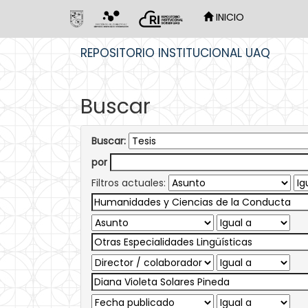
INICIO
Skip
REPOSITORIO INSTITUCIONAL UAQ
navigation
Buscar
Buscar:
por
Filtros actuales: