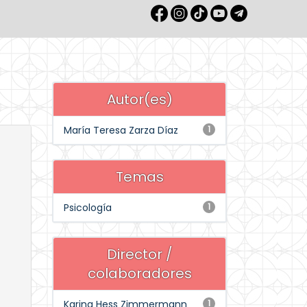
Autor(es)
María Teresa Zarza Díaz
1
Temas
Psicología
1
Director /
colaboradores
Karina Hess Zimmermann
1