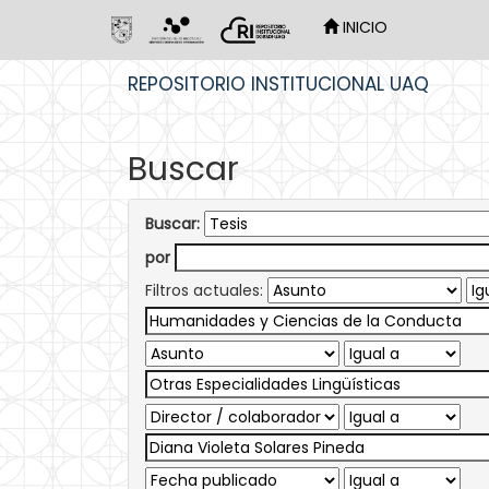
INICIO
Skip
REPOSITORIO INSTITUCIONAL UAQ
navigation
Buscar
Buscar:
por
Filtros actuales: