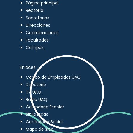
Página principal
Rectoría
Secretarios
Direcciones
Coordinaciones
Facultades
Campus
Enlaces
Correo de Empleados UAQ
Directorio
TV UAQ
Radio UAQ
Calendario Escolar
Bibliotecas
Contraloría Social
Mapa de sitio