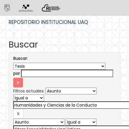
Skip
REPOSITORIO INSTITUCIONAL UAQ
navigation
Buscar
Buscar:
por
Filtros actuales: