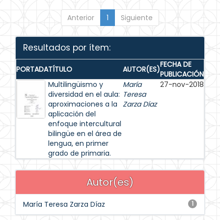
Anterior
1
Siguiente
Resultados por ítem:
FECHA DE
PORTADA
TÍTULO
AUTOR(ES)
PUBLICACIÓN
Multilingüismo y
María
27-nov-2018
diversidad en el aula:
Teresa
aproximaciones a la
Zarza Díaz
aplicación del
enfoque intercultural
bilingüe en el área de
lengua, en primer
grado de primaria.
Autor(es)
María Teresa Zarza Díaz
1