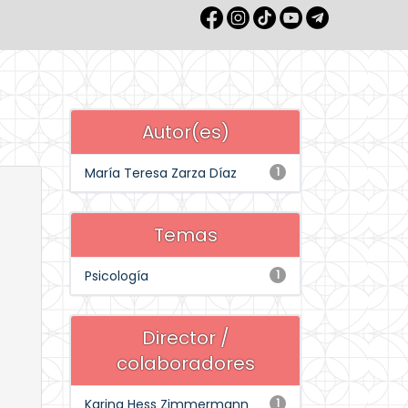
Autor(es)
María Teresa Zarza Díaz
1
Temas
Psicología
1
Director /
colaboradores
Karina Hess Zimmermann
1