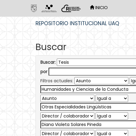
INICIO
Skip
REPOSITORIO INSTITUCIONAL UAQ
navigation
Buscar
Buscar:
por
Filtros actuales: