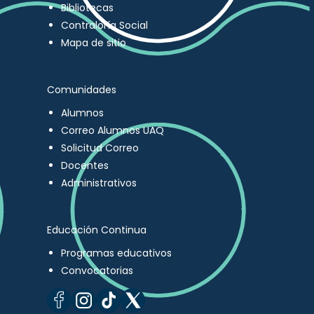
Bibliotecas
Contraloría Social
Mapa de sitio
Comunidades
Alumnos
Correo Alumnos UAQ
Solicitud Correo
Docentes
Administrativos
Educación Continua
Programas educativos
Convocatorias