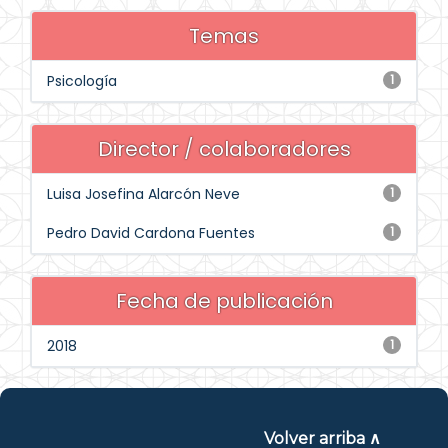
Temas
Psicología
1
Director / colaboradores
Luisa Josefina Alarcón Neve
1
Pedro David Cardona Fuentes
1
Fecha de publicación
2018
1
Volver arriba ∧