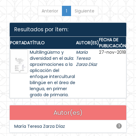
Anterior
1
Siguiente
Resultados por ítem:
FECHA DE
PORTADA
TÍTULO
AUTOR(ES)
PUBLICACIÓN
Multilingüismo y
María
27-nov-2018
diversidad en el aula:
Teresa
aproximaciones a la
Zarza Díaz
aplicación del
enfoque intercultural
bilingüe en el área de
lengua, en primer
grado de primaria.
Autor(es)
María Teresa Zarza Díaz
1