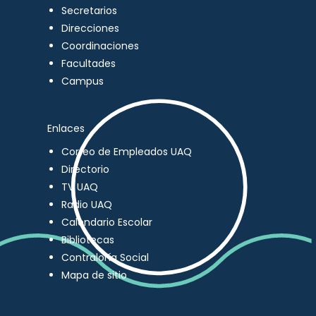
Secretarios
Direcciones
Coordinaciones
Facultades
Campus
Enlaces
Correo de Empleados UAQ
Directorio
TV UAQ
Radio UAQ
Calendario Escolar
Bibliotecas
Contraloría Social
Mapa de sitio