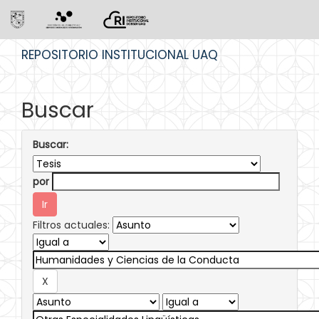
Skip
REPOSITORIO INSTITUCIONAL UAQ
navigation
Buscar
Buscar:
por
Filtros actuales: