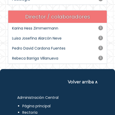
Director / colaboradores
Karina Hess Zimmermann
1
Luisa Josefina Alarcón Neve
1
Pedro David Cardona Fuentes
1
Rebeca Barriga Villanueva
1
Volver arriba ∧
Administración Central
Página principal
Rectoría