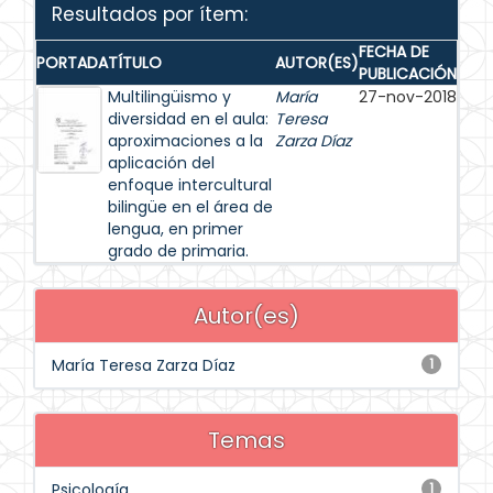
Resultados por ítem:
FECHA DE
PORTADA
TÍTULO
AUTOR(ES)
PUBLICACIÓN
Multilingüismo y
María
27-nov-2018
diversidad en el aula:
Teresa
aproximaciones a la
Zarza Díaz
aplicación del
enfoque intercultural
bilingüe en el área de
lengua, en primer
grado de primaria.
Autor(es)
María Teresa Zarza Díaz
1
Temas
Psicología
1