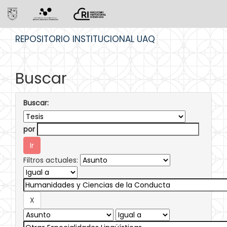
Skip
REPOSITORIO INSTITUCIONAL UAQ
navigation
Buscar
Buscar:
por
Filtros actuales: