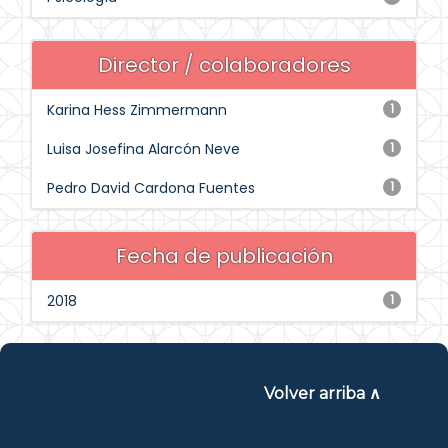
Director / colaboradores
Karina Hess Zimmermann
1
Luisa Josefina Alarcón Neve
1
Pedro David Cardona Fuentes
1
Fecha de publicación
2018
1
Volver arriba ∧