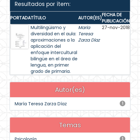
Resultados por ítem:
FECHA DE
PORTADA
TÍTULO
AUTOR(ES)
PUBLICACIÓN
Multilingüismo y
María
27-nov-2018
diversidad en el aula:
Teresa
aproximaciones a la
Zarza Díaz
aplicación del
enfoque intercultural
bilingüe en el área de
lengua, en primer
grado de primaria.
Autor(es)
María Teresa Zarza Díaz
1
Temas
Psicología
1