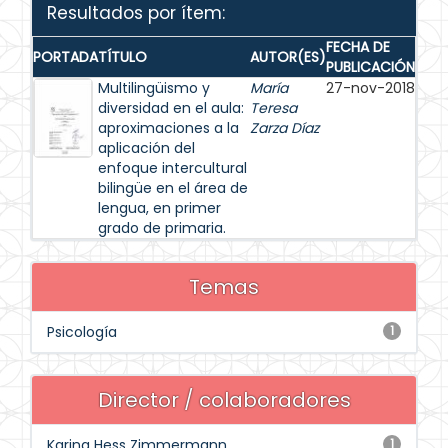
Resultados por ítem:
FECHA DE
PORTADA
TÍTULO
AUTOR(ES)
PUBLICACIÓN
Multilingüismo y
María
27-nov-2018
diversidad en el aula:
Teresa
aproximaciones a la
Zarza Díaz
aplicación del
enfoque intercultural
bilingüe en el área de
lengua, en primer
grado de primaria.
Temas
Psicología
1
Director / colaboradores
Karina Hess Zimmermann
1