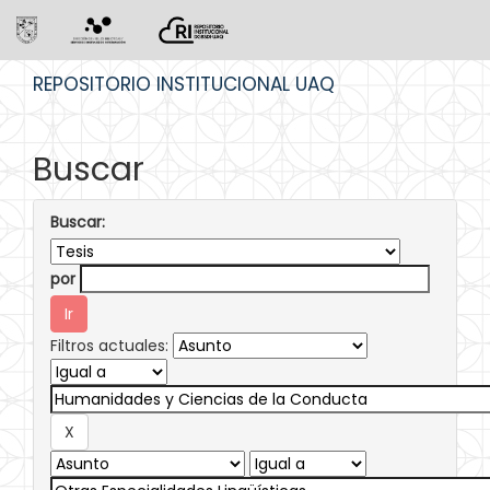
Skip
REPOSITORIO INSTITUCIONAL UAQ
navigation
Buscar
Buscar:
por
Filtros actuales: