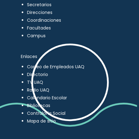
Secretarios
Direcciones
Coordinaciones
Facultades
Campus
Enlaces
Correo de Empleados UAQ
Directorio
TV UAQ
Radio UAQ
Calendario Escolar
Bibliotecas
Contraloría Social
Mapa de sitio