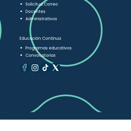
Solicitud Correo
Docentes
Administrativos
Educación Continua
Programas educativos
Convocatorias