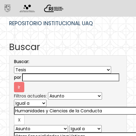
Skip
REPOSITORIO INSTITUCIONAL UAQ
navigation
Buscar
Buscar:
por
Filtros actuales: