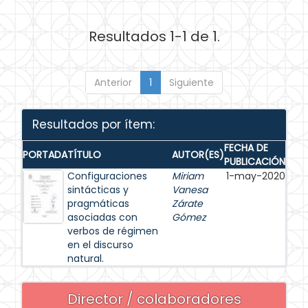
Resultados 1-1 de 1.
Anterior
1
Siguiente
Resultados por ítem:
FECHA DE
PORTADA
TÍTULO
AUTOR(ES)
PUBLICACIÓN
Configuraciones
Miriam
1-may-2020
sintácticas y
Vanesa
pragmáticas
Zárate
asociadas con
Gómez
verbos de régimen
en el discurso
natural.
Director / colaboradores