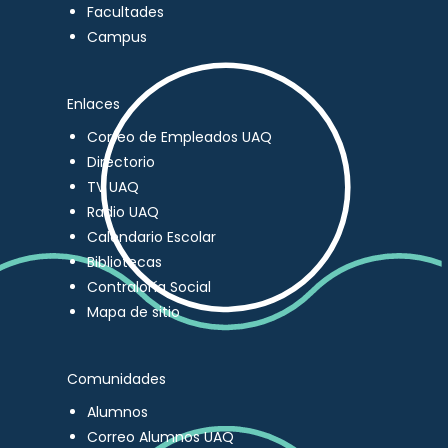
Facultades
Campus
Enlaces
Correo de Empleados UAQ
Directorio
TV UAQ
Radio UAQ
Calendario Escolar
Bibliotecas
Contraloría Social
Mapa de sitio
Comunidades
Alumnos
Correo Alumnos UAQ