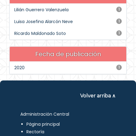
Lilián Guerrero Valenzuela
1
Luisa Josefina Alarcón Neve
1
Ricardo Maldonado Soto
1
Fecha de publicación
2020
1
Volver arriba ∧
Administración Central
Página principal
Rectoría