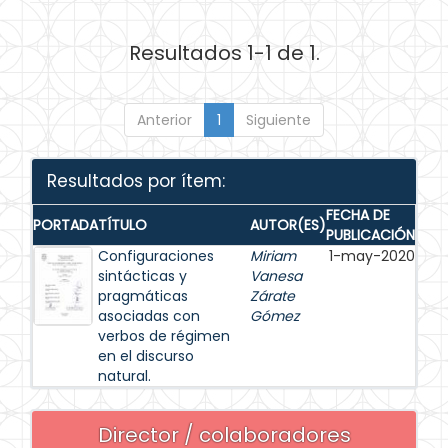
Resultados 1-1 de 1.
Anterior
1
Siguiente
Resultados por ítem:
FECHA DE
PORTADA
TÍTULO
AUTOR(ES)
PUBLICACIÓN
Configuraciones
Miriam
1-may-2020
sintácticas y
Vanesa
pragmáticas
Zárate
asociadas con
Gómez
verbos de régimen
en el discurso
natural.
Director / colaboradores