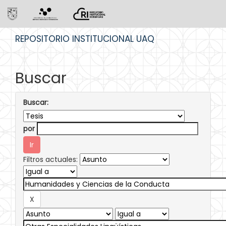
Skip
REPOSITORIO INSTITUCIONAL UAQ
navigation
Buscar
Buscar:
por
Filtros actuales: