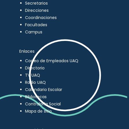
Secretarios
Direcciones
Coordinaciones
Facultades
Campus
Enlaces
Correo de Empleados UAQ
Directorio
TV UAQ
Radio UAQ
Calendario Escolar
Bibliotecas
Contraloría Social
Mapa de sitio