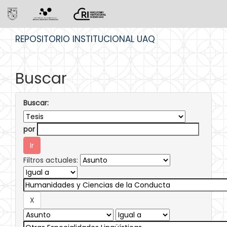
Skip
REPOSITORIO INSTITUCIONAL UAQ
navigation
Buscar
Buscar:
por
Filtros actuales: