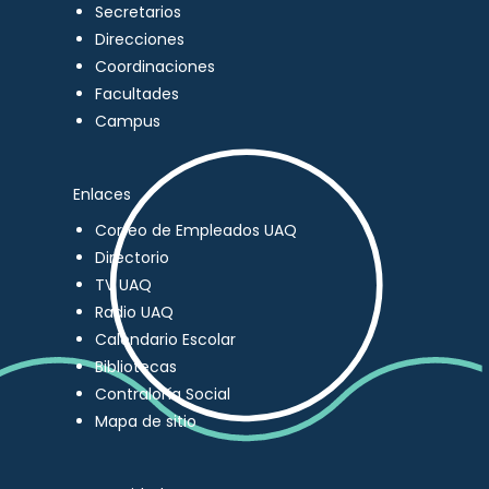
Secretarios
Direcciones
Coordinaciones
Facultades
Campus
Enlaces
Correo de Empleados UAQ
Directorio
TV UAQ
Radio UAQ
Calendario Escolar
Bibliotecas
Contraloría Social
Mapa de sitio