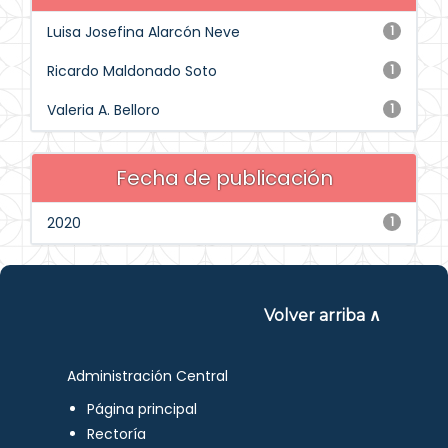
Luisa Josefina Alarcón Neve
1
Ricardo Maldonado Soto
1
Valeria A. Belloro
1
Fecha de publicación
2020
1
Volver arriba ∧
Administración Central
Página principal
Rectoría