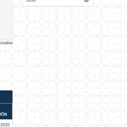
2020
anzados
IÓN
-2020