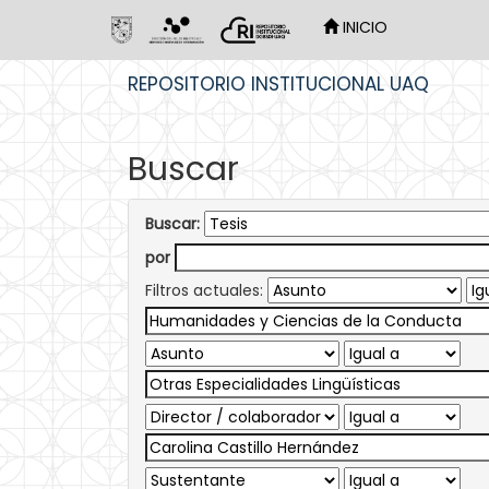
INICIO
Skip
REPOSITORIO INSTITUCIONAL UAQ
navigation
Buscar
Buscar:
por
Filtros actuales: