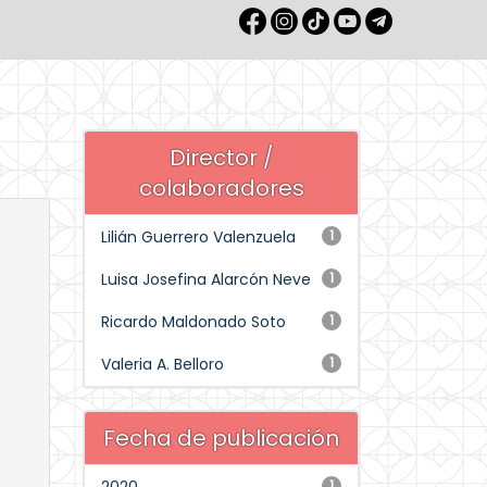
Director /
colaboradores
Lilián Guerrero Valenzuela
1
Luisa Josefina Alarcón Neve
1
Ricardo Maldonado Soto
1
Valeria A. Belloro
1
Fecha de publicación
1