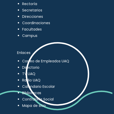
Rectoría
Secretarios
Direcciones
Coordinaciones
Facultades
Campus
Enlaces
Correo de Empleados UAQ
Directorio
TV UAQ
Radio UAQ
Calendario Escolar
Bibliotecas
Contraloría Social
Mapa de sitio