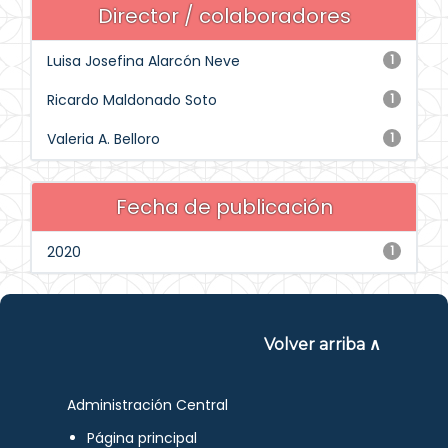
Director / colaboradores
Luisa Josefina Alarcón Neve
1
Ricardo Maldonado Soto
1
Valeria A. Belloro
1
Fecha de publicación
2020
1
Volver arriba ∧
Administración Central
Página principal