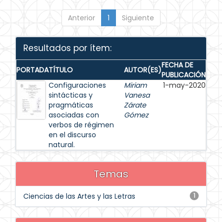
Anterior
1
Siguiente
Resultados por ítem:
FECHA DE
PORTADA
TÍTULO
AUTOR(ES)
PUBLICACIÓN
Configuraciones
Miriam
1-may-2020
sintácticas y
Vanesa
pragmáticas
Zárate
asociadas con
Gómez
verbos de régimen
en el discurso
natural.
Temas
Ciencias de las Artes y las Letras
1