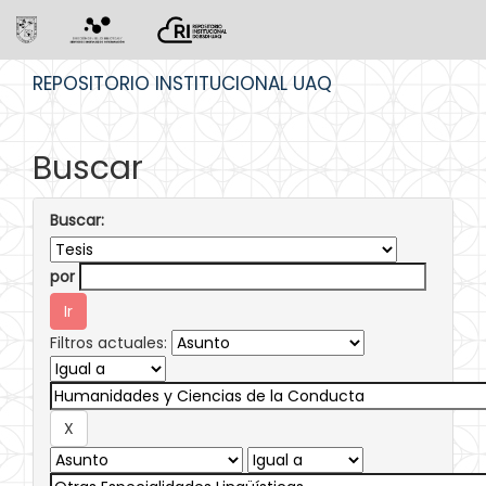
Skip
REPOSITORIO INSTITUCIONAL UAQ
navigation
Buscar
Buscar:
por
Filtros actuales: