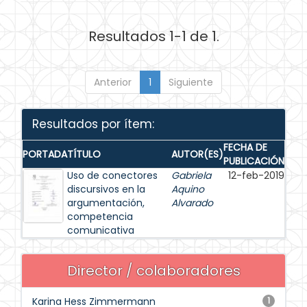
Resultados 1-1 de 1.
Anterior
1
Siguiente
Resultados por ítem:
FECHA DE
PORTADA
TÍTULO
AUTOR(ES)
PUBLICACIÓN
Uso de conectores
Gabriela
12-feb-2019
discursivos en la
Aquino
argumentación,
Alvarado
competencia
comunicativa
Director / colaboradores
Karina Hess Zimmermann
1