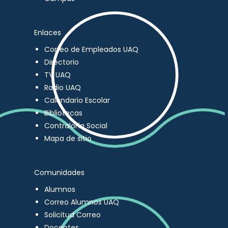
Enlaces
Correo de Empleados UAQ
Directorio
TV UAQ
Radio UAQ
Calendario Escolar
Bibliotecas
Contraloría Social
Mapa de sitio
Comunidades
Alumnos
Correo Alumnos UAQ
Solicitud Correo
Docentes