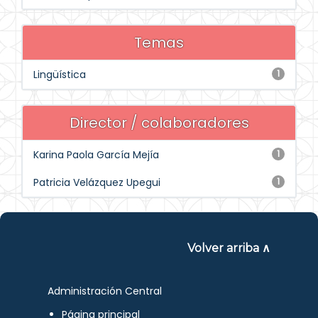
Temas
Lingüística
1
Director / colaboradores
Karina Paola García Mejía
1
Patricia Velázquez Upegui
1
Volver arriba ∧
Administración Central
Página principal