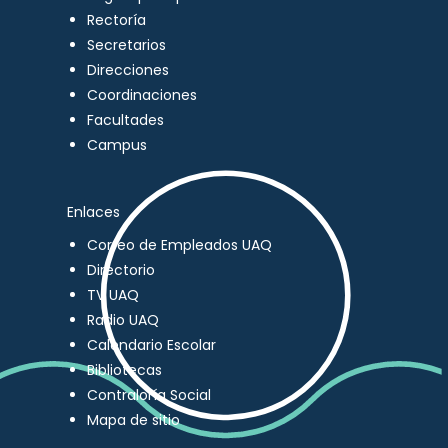
Rectoría
Secretarios
Direcciones
Coordinaciones
Facultades
Campus
Enlaces
Correo de Empleados UAQ
Directorio
TV UAQ
Radio UAQ
Calendario Escolar
Bibliotecas
Contraloría Social
Mapa de sitio