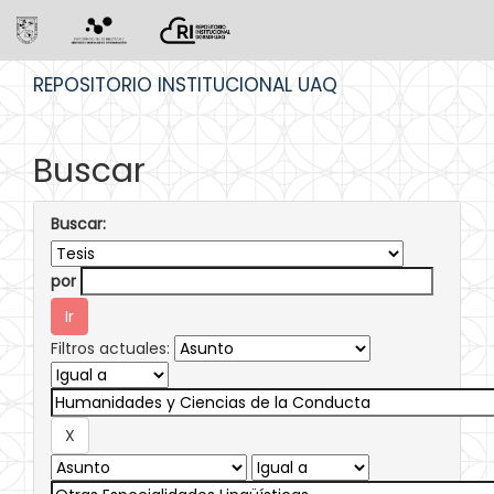
Skip
REPOSITORIO INSTITUCIONAL UAQ
navigation
Buscar
Buscar:
por
Filtros actuales: