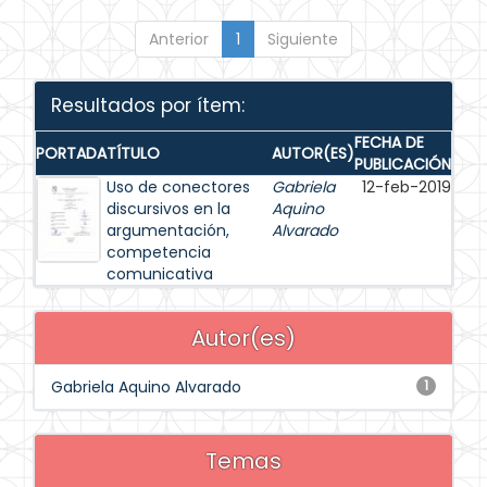
Anterior
1
Siguiente
Resultados por ítem:
FECHA DE
PORTADA
TÍTULO
AUTOR(ES)
PUBLICACIÓN
Uso de conectores
Gabriela
12-feb-2019
discursivos en la
Aquino
argumentación,
Alvarado
competencia
comunicativa
Autor(es)
Gabriela Aquino Alvarado
1
Temas