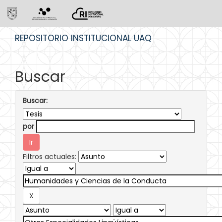
Skip
REPOSITORIO INSTITUCIONAL UAQ
navigation
Buscar
Buscar:
por
Filtros actuales: