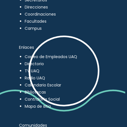
Secretarios
Direcciones
Coordinaciones
Facultades
Campus
Enlaces
Correo de Empleados UAQ
Directorio
TV UAQ
Radio UAQ
Calendario Escolar
Bibliotecas
Contraloría Social
Mapa de sitio
Comunidades