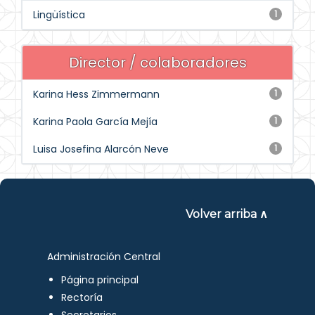
Lingüística
1
Director / colaboradores
Karina Hess Zimmermann
1
Karina Paola García Mejía
1
Luisa Josefina Alarcón Neve
1
Volver arriba ∧
Administración Central
Página principal
Rectoría