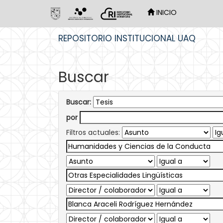
INICIO
Skip
REPOSITORIO INSTITUCIONAL UAQ
navigation
Buscar
Buscar:
por
Filtros actuales: