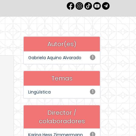
Autor(es)
Gabriela Aquino Alvarado
1
Temas
Lingüística
1
Director /
colaboradores
Karina Hess Zimmermann
1