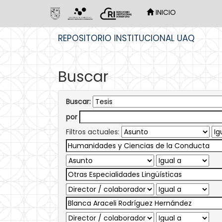
INICIO
Skip
REPOSITORIO INSTITUCIONAL UAQ
navigation
Buscar
Buscar:
por
Filtros actuales: