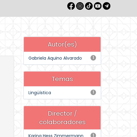
Autor(es)
Gabriela Aquino Alvarado
1
Temas
Lingüística
1
Director /
colaboradores
Karina Hess Zimmermann
1