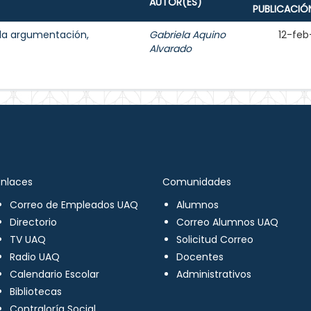
AUTOR(ES)
PUBLICACIÓ
 la argumentación,
Gabriela Aquino
12-feb
Alvarado
Enlaces
Comunidades
Correo de Empleados UAQ
Alumnos
Directorio
Correo Alumnos UAQ
TV UAQ
Solicitud Correo
Radio UAQ
Docentes
Calendario Escolar
Administrativos
Bibliotecas
Contraloría Social