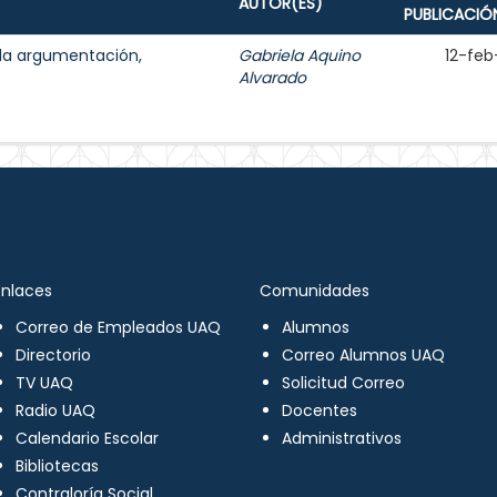
AUTOR(ES)
PUBLICACIÓ
 la argumentación,
Gabriela Aquino
12-feb
Alvarado
Enlaces
Comunidades
Correo de Empleados UAQ
Alumnos
Directorio
Correo Alumnos UAQ
TV UAQ
Solicitud Correo
Radio UAQ
Docentes
Calendario Escolar
Administrativos
Bibliotecas
Contraloría Social