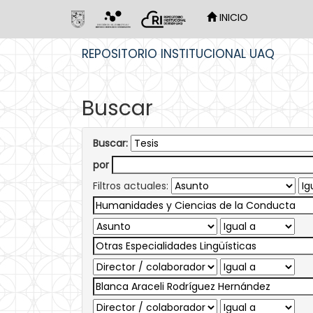
INICIO
Skip
REPOSITORIO INSTITUCIONAL UAQ
navigation
Buscar
Buscar:
por
Filtros actuales: