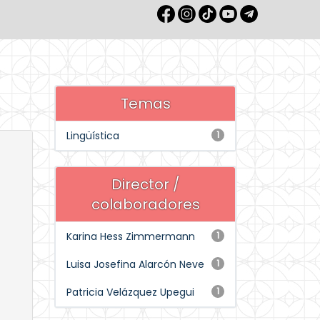
Temas
Lingüística
1
Director /
colaboradores
Karina Hess Zimmermann
1
Luisa Josefina Alarcón Neve
1
Patricia Velázquez Upegui
1