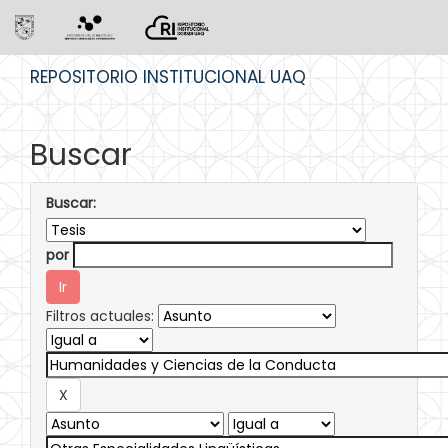
Skip
REPOSITORIO INSTITUCIONAL UAQ
navigation
Buscar
Buscar:
por
Filtros actuales: