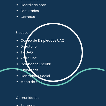
Coordinaciones
Facultades
Campus
Enlaces
Correo de Empleados UAQ
Directorio
TV UAQ
Radio UAQ
Calendario Escolar
Bibliotecas
Contraloría Social
Mapa de sitio
Comunidades
Alumnos