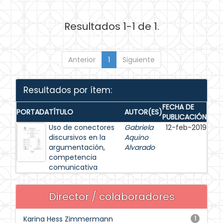
Resultados 1-1 de 1.
Anterior
1
Siguiente
Resultados por ítem:
FECHA DE
PORTADA
TÍTULO
AUTOR(ES)
PUBLICACIÓN
Uso de conectores
Gabriela
12-feb-2019
discursivos en la
Aquino
argumentación,
Alvarado
competencia
comunicativa
Director / colaboradores
Karina Hess Zimmermann
1