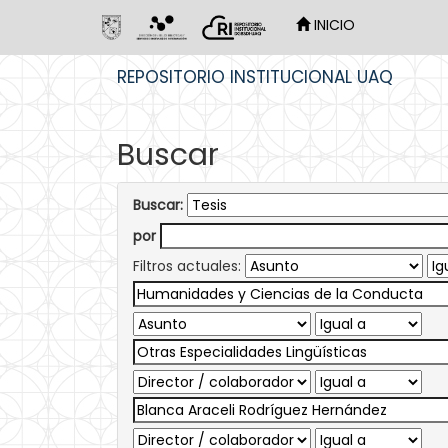
INICIO
Skip
REPOSITORIO INSTITUCIONAL UAQ
navigation
Buscar
Buscar:
por
Filtros actuales: