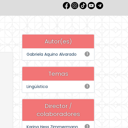
Autor(es)
Gabriela Aquino Alvarado
1
Temas
Lingüística
1
Director /
colaboradores
Karina Hess Zimmermann
1