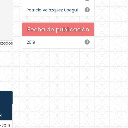
Patricia Velázquez Upegui
1
Fecha de publicación
2019
1
anzados
N
-2019