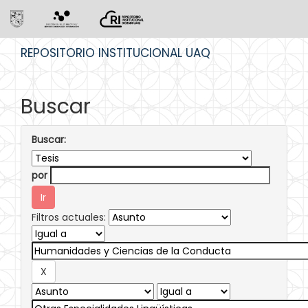
Skip
REPOSITORIO INSTITUCIONAL UAQ
navigation
Buscar
Buscar:
por
Filtros actuales: