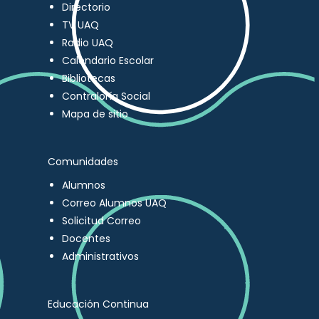
Directorio
TV UAQ
Radio UAQ
Calendario Escolar
Bibliotecas
Contraloría Social
Mapa de sitio
Comunidades
Alumnos
Correo Alumnos UAQ
Solicitud Correo
Docentes
Administrativos
Educación Continua