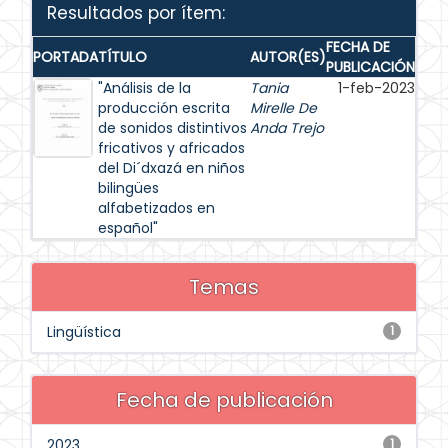
Resultados por ítem:
FECHA DE
PORTADA
TÍTULO
AUTOR(ES)
PUBLICACIÓN
"Análisis de la
Tania
1-feb-2023
producción escrita
Mirelle De
de sonidos distintivos
Anda Trejo
fricativos y africados
del Di´dxazá en niños
bilingües
alfabetizados en
español"
Temas
Lingüística
1
Fecha de publicación
2023
1