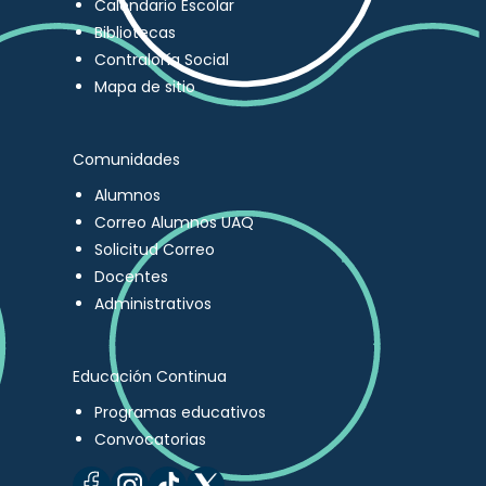
Calendario Escolar
Bibliotecas
Contraloría Social
Mapa de sitio
Comunidades
Alumnos
Correo Alumnos UAQ
Solicitud Correo
Docentes
Administrativos
Educación Continua
Programas educativos
Convocatorias