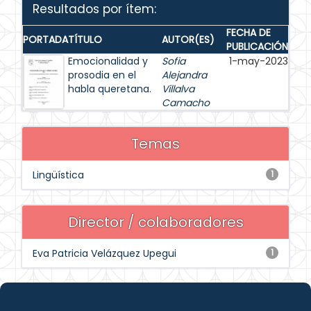
Resultados por ítem:
FECHA DE
PORTADA
TÍTULO
AUTOR(ES)
PUBLICACIÓN
Emocionalidad y
Sofia
1-may-2023
prosodia en el
Alejandra
habla queretana.
Villalva
Camacho
Temas
Lingüística
1
Director / colaboradores
Eva Patricia Velázquez Upegui
1