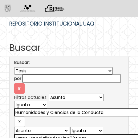
Skip
REPOSITORIO INSTITUCIONAL UAQ
navigation
Buscar
Buscar:
por
Filtros actuales: