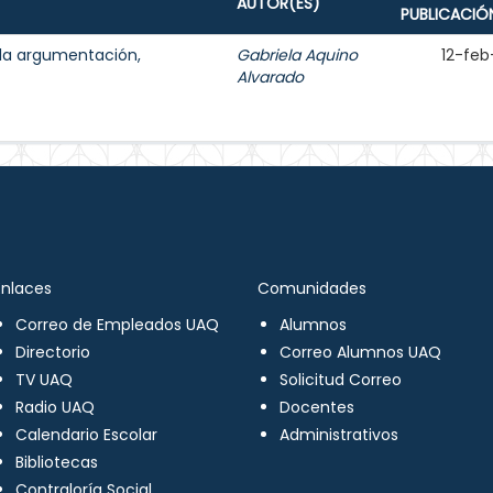
AUTOR(ES)
PUBLICACIÓ
 la argumentación,
Gabriela Aquino
12-feb
Alvarado
Enlaces
Comunidades
Correo de Empleados UAQ
Alumnos
Directorio
Correo Alumnos UAQ
TV UAQ
Solicitud Correo
Radio UAQ
Docentes
Calendario Escolar
Administrativos
Bibliotecas
Contraloría Social