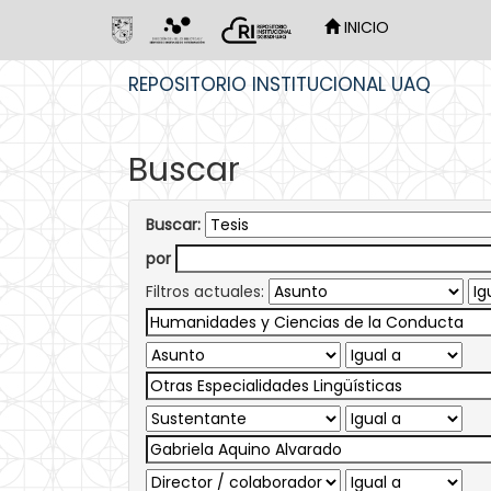
INICIO
Skip
REPOSITORIO INSTITUCIONAL UAQ
navigation
Buscar
Buscar:
por
Filtros actuales: