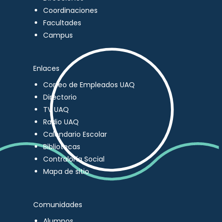
Coordinaciones
Facultades
Campus
Enlaces
Correo de Empleados UAQ
Directorio
TV UAQ
Radio UAQ
Calendario Escolar
Bibliotecas
Contraloría Social
Mapa de sitio
Comunidades
Alumnos