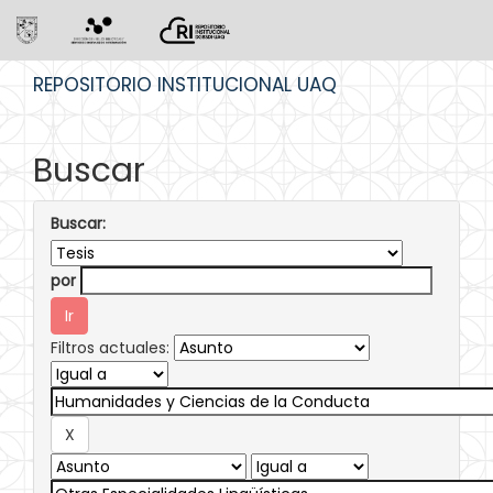
Skip
REPOSITORIO INSTITUCIONAL UAQ
navigation
Buscar
Buscar:
por
Filtros actuales: