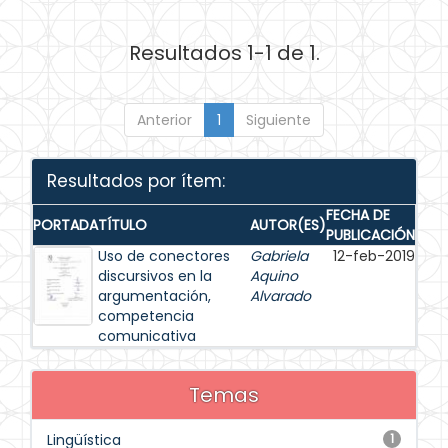
Resultados 1-1 de 1.
Anterior
1
Siguiente
Resultados por ítem:
FECHA DE
PORTADA
TÍTULO
AUTOR(ES)
PUBLICACIÓN
Uso de conectores
Gabriela
12-feb-2019
discursivos en la
Aquino
argumentación,
Alvarado
competencia
comunicativa
Temas
Lingüística
1