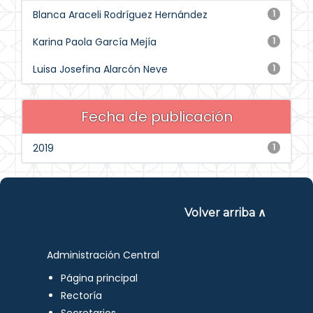
Blanca Araceli Rodríguez Hernández
1
Karina Paola García Mejía
1
Luisa Josefina Alarcón Neve
1
Fecha de publicación
2019
1
Volver arriba ∧
Administración Central
Página principal
Rectoría