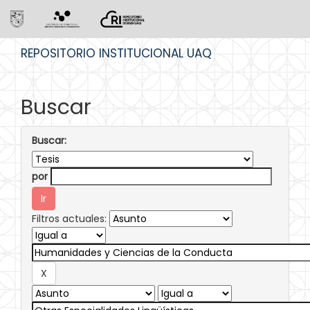
Skip
REPOSITORIO INSTITUCIONAL UAQ
navigation
Buscar
Buscar:
por
Filtros actuales: