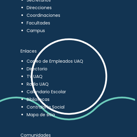
Secretarios
Direcciones
Coordinaciones
Facultades
Campus
Enlaces
Correo de Empleados UAQ
Directorio
TV UAQ
Radio UAQ
Calendario Escolar
Bibliotecas
Contraloría Social
Mapa de sitio
Comunidades