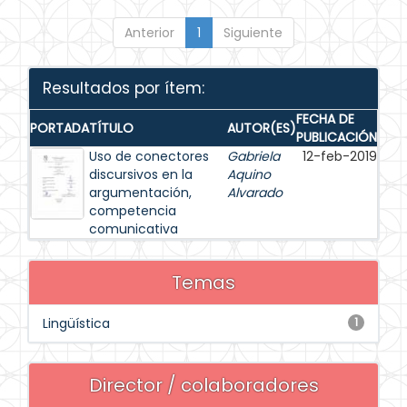
Anterior
1
Siguiente
Resultados por ítem:
FECHA DE
PORTADA
TÍTULO
AUTOR(ES)
PUBLICACIÓN
Uso de conectores
Gabriela
12-feb-2019
discursivos en la
Aquino
argumentación,
Alvarado
competencia
comunicativa
Temas
Lingüística
1
Director / colaboradores