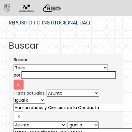
Skip
REPOSITORIO INSTITUCIONAL UAQ
navigation
Buscar
Buscar:
por
Filtros actuales: