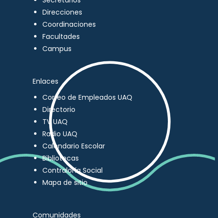
Secretarios
Direcciones
Coordinaciones
Facultades
Campus
Enlaces
Correo de Empleados UAQ
Directorio
TV UAQ
Radio UAQ
Calendario Escolar
Bibliotecas
Contraloría Social
Mapa de sitio
Comunidades