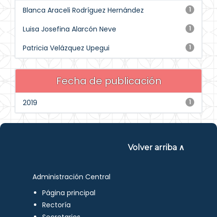
Blanca Araceli Rodríguez Hernández
1
Luisa Josefina Alarcón Neve
1
Patricia Velázquez Upegui
1
Fecha de publicación
2019
1
Volver arriba ∧
Administración Central
Página principal
Rectoría