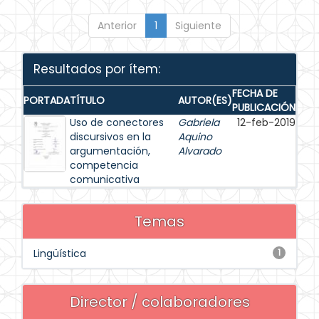
Anterior
1
Siguiente
Resultados por ítem:
FECHA DE
PORTADA
TÍTULO
AUTOR(ES)
PUBLICACIÓN
Uso de conectores
Gabriela
12-feb-2019
discursivos en la
Aquino
argumentación,
Alvarado
competencia
comunicativa
Temas
Lingüística
1
Director / colaboradores