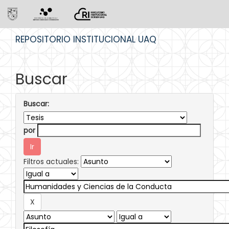
Skip
REPOSITORIO INSTITUCIONAL UAQ
navigation
Buscar
Buscar:
por
Filtros actuales: