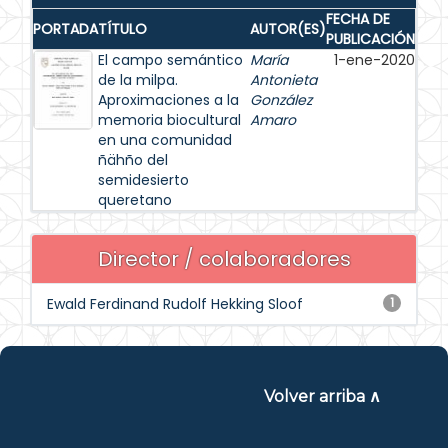
FECHA DE
PORTADA
TÍTULO
AUTOR(ES)
PUBLICACIÓN
El campo semántico
María
1-ene-2020
de la milpa.
Antonieta
Aproximaciones a la
González
memoria biocultural
Amaro
en una comunidad
ñähño del
semidesierto
queretano
Director / colaboradores
Ewald Ferdinand Rudolf Hekking Sloof
1
Volver arriba ∧