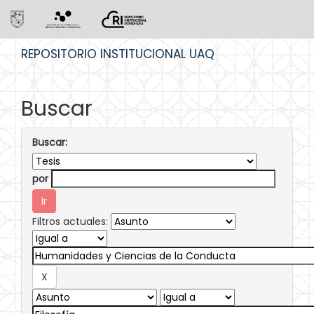
Skip
REPOSITORIO INSTITUCIONAL UAQ
navigation
Buscar
Buscar:
por
Filtros actuales: