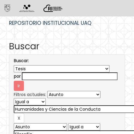
Skip
REPOSITORIO INSTITUCIONAL UAQ
navigation
Buscar
Buscar:
por
Filtros actuales: