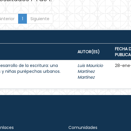
Anterior
1
Siguiente
FECHA 
AUTOR(ES)
PUBLIC
esarrollo de la escritura: una
Luis Mauricio
28-ene
s y niñas purépechas urbanos.
Martínez
Martínez
Enlaces
Comunidades