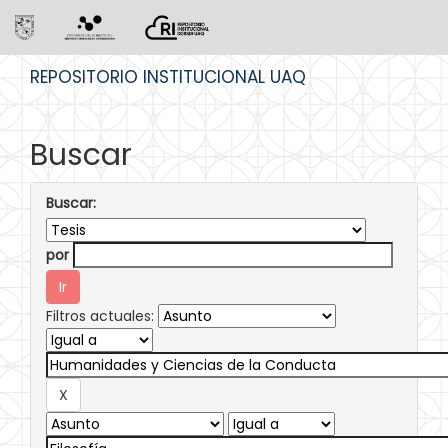
Skip
REPOSITORIO INSTITUCIONAL UAQ
navigation
Buscar
Buscar:
por
Filtros actuales: