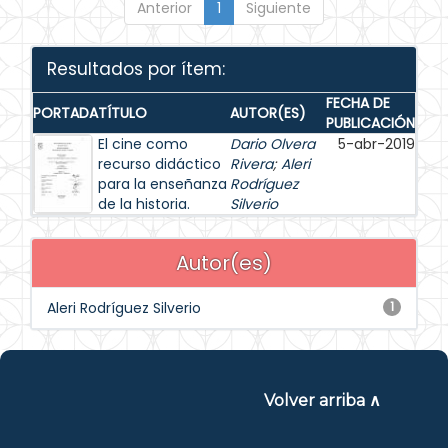
Anterior
1
Siguiente
Resultados por ítem:
FECHA DE
PORTADA
TÍTULO
AUTOR(ES)
PUBLICACIÓN
El cine como
Dario Olvera
5-abr-2019
recurso didáctico
Rivera
;
Aleri
para la enseñanza
Rodríguez
de la historia.
Silverio
Autor(es)
Aleri Rodríguez Silverio
1
Volver arriba ∧