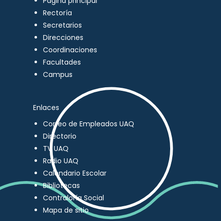
Página principal
Rectoría
Secretarios
Direcciones
Coordinaciones
Facultades
Campus
Enlaces
Correo de Empleados UAQ
Directorio
TV UAQ
Radio UAQ
Calendario Escolar
Bibliotecas
Contraloría Social
Mapa de sitio