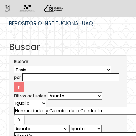
Skip
REPOSITORIO INSTITUCIONAL UAQ
navigation
Buscar
Buscar:
por
Filtros actuales: