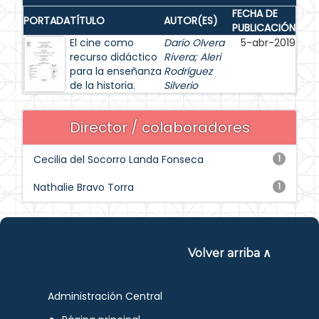
FECHA DE
PORTADA
TÍTULO
AUTOR(ES)
PUBLICACIÓN
El cine como
Dario Olvera
5-abr-2019
recurso didáctico
Rivera
;
Aleri
para la enseñanza
Rodríguez
de la historia.
Silverio
Director / colaboradores
Cecilia del Socorro Landa Fonseca
1
Nathalie Bravo Torra
1
Volver arriba ∧
Administración Central