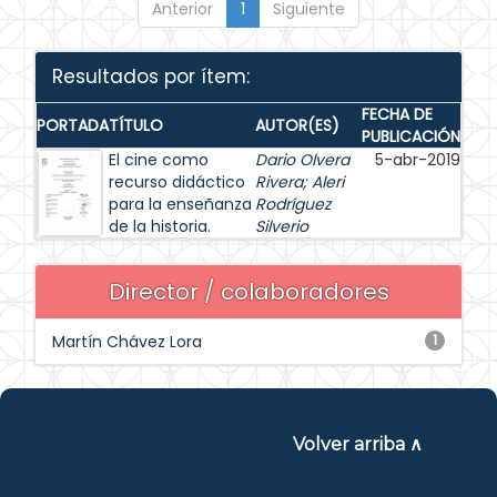
Anterior
1
Siguiente
Resultados por ítem:
FECHA DE
PORTADA
TÍTULO
AUTOR(ES)
PUBLICACIÓN
El cine como
Dario Olvera
5-abr-2019
recurso didáctico
Rivera
;
Aleri
para la enseñanza
Rodríguez
de la historia.
Silverio
Director / colaboradores
Martín Chávez Lora
1
Volver arriba ∧