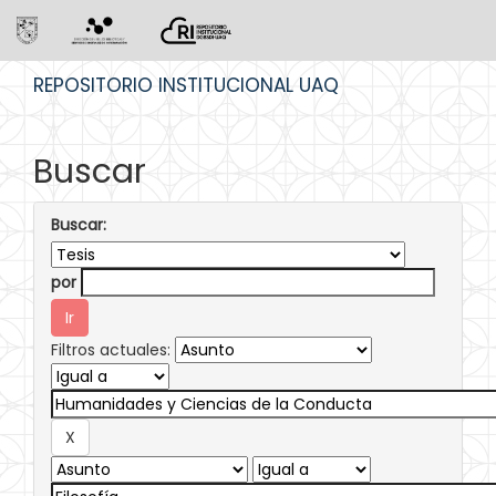
Skip
REPOSITORIO INSTITUCIONAL UAQ
navigation
Buscar
Buscar:
por
Filtros actuales: