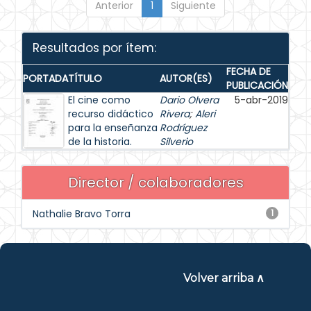
Anterior
1
Siguiente
Resultados por ítem:
FECHA DE
PORTADA
TÍTULO
AUTOR(ES)
PUBLICACIÓN
El cine como
Dario Olvera
5-abr-2019
recurso didáctico
Rivera
;
Aleri
para la enseñanza
Rodríguez
de la historia.
Silverio
Director / colaboradores
Nathalie Bravo Torra
1
Volver arriba ∧