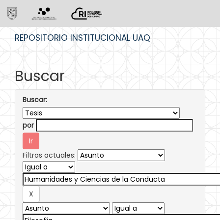
Skip
REPOSITORIO INSTITUCIONAL UAQ
navigation
Buscar
Buscar:
por
Filtros actuales: