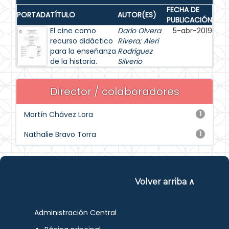
FECHA DE
PORTADA
TÍTULO
AUTOR(ES)
PUBLICACIÓN
El cine como
Dario Olvera
5-abr-2019
recurso didáctico
Rivera
;
Aleri
para la enseñanza
Rodríguez
de la historia.
Silverio
Director / colaboradores
Martín Chávez Lora
1
Nathalie Bravo Torra
1
Volver arriba ∧
Administración Central