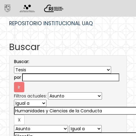
Skip
REPOSITORIO INSTITUCIONAL UAQ
navigation
Buscar
Buscar:
por
Filtros actuales: