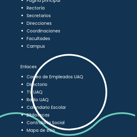
Página principal
Rectoría
Secretarios
Direcciones
Coordinaciones
Facultades
Campus
Enlaces
Correo de Empleados UAQ
Directorio
TV UAQ
Radio UAQ
Calendario Escolar
Bibliotecas
Contraloría Social
Mapa de sitio