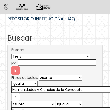
Skip
REPOSITORIO INSTITUCIONAL UAQ
navigation
Buscar
Buscar:
por
Filtros actuales: