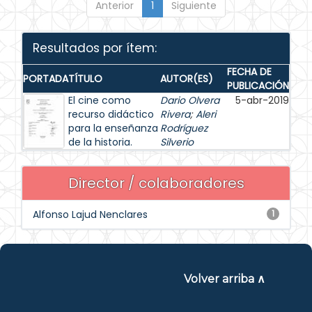
Anterior
1
Siguiente
Resultados por ítem:
FECHA DE
PORTADA
TÍTULO
AUTOR(ES)
PUBLICACIÓN
El cine como
Dario Olvera
5-abr-2019
recurso didáctico
Rivera
;
Aleri
para la enseñanza
Rodríguez
de la historia.
Silverio
Director / colaboradores
Alfonso Lajud Nenclares
1
Volver arriba ∧