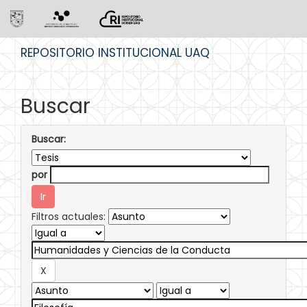
Skip
REPOSITORIO INSTITUCIONAL UAQ
navigation
Buscar
Buscar:
por
Filtros actuales: