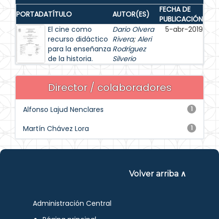
FECHA DE
PORTADA
TÍTULO
AUTOR(ES)
PUBLICACIÓN
El cine como
Dario Olvera
5-abr-2019
recurso didáctico
Rivera
;
Aleri
para la enseñanza
Rodríguez
de la historia.
Silverio
Director / colaboradores
Alfonso Lajud Nenclares
1
Martín Chávez Lora
1
Volver arriba ∧
Administración Central