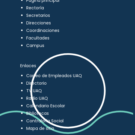
Página principal
Rectoría
Secretarios
Direcciones
Coordinaciones
Facultades
Campus
Enlaces
Correo de Empleados UAQ
Directorio
TV UAQ
Radio UAQ
Calendario Escolar
Bibliotecas
Contraloría Social
Mapa de sitio