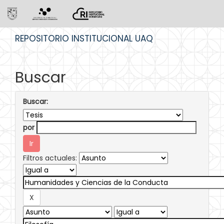
Skip
REPOSITORIO INSTITUCIONAL UAQ
navigation
Buscar
Buscar:
por
Filtros actuales: