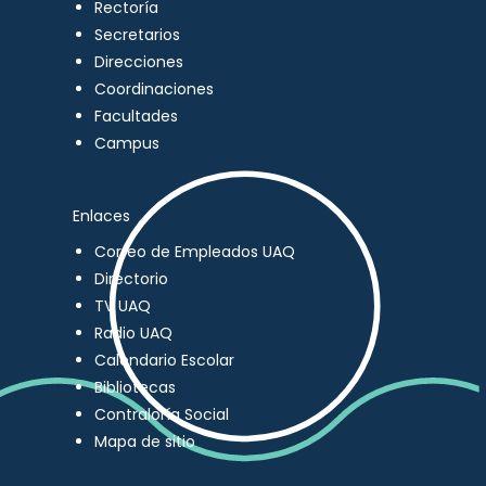
Rectoría
Secretarios
Direcciones
Coordinaciones
Facultades
Campus
Enlaces
Correo de Empleados UAQ
Directorio
TV UAQ
Radio UAQ
Calendario Escolar
Bibliotecas
Contraloría Social
Mapa de sitio