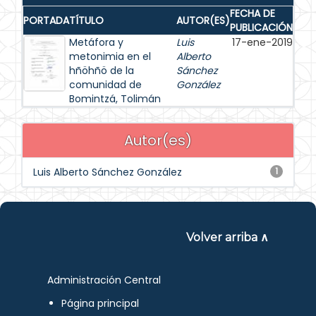
FECHA DE
PORTADA
TÍTULO
AUTOR(ES)
PUBLICACIÓN
Metáfora y
Luis
17-ene-2019
metonimia en el
Alberto
hñöhñö de la
Sánchez
comunidad de
González
Bomintzá, Tolimán
Autor(es)
Luis Alberto Sánchez González
1
Volver arriba ∧
Administración Central
Página principal