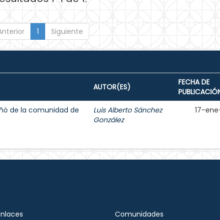
Anterior
1
Siguiente
FECHA DE
AUTOR(ES)
PUBLICACIÓ
ñö de la comunidad de
Luis Alberto Sánchez
17-ene
González
Enlaces
Comunidades