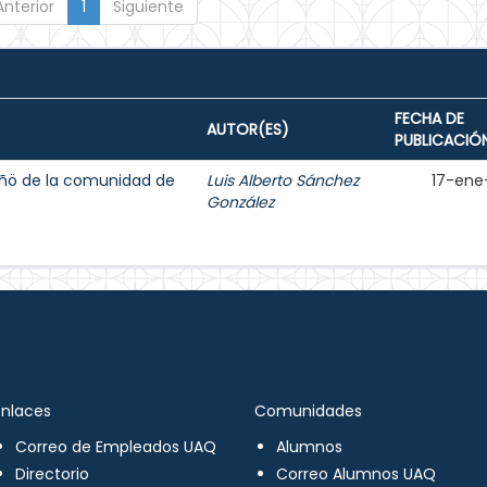
Anterior
1
Siguiente
FECHA DE
AUTOR(ES)
PUBLICACIÓ
ñö de la comunidad de
Luis Alberto Sánchez
17-ene
González
Enlaces
Comunidades
Correo de Empleados UAQ
Alumnos
Directorio
Correo Alumnos UAQ