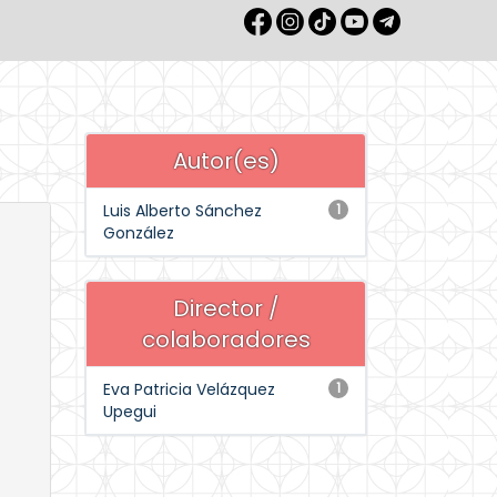
Autor(es)
Luis Alberto Sánchez
1
González
Director /
colaboradores
Eva Patricia Velázquez
1
Upegui