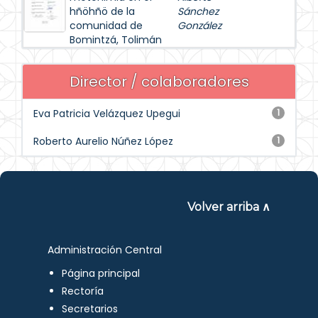
hñöhñö de la
Sánchez
comunidad de
González
Bomintzá, Tolimán
Director / colaboradores
Eva Patricia Velázquez Upegui
1
Roberto Aurelio Núñez López
1
Volver arriba ∧
Administración Central
Página principal
Rectoría
Secretarios