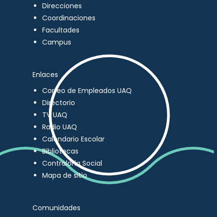
Direcciones
Coordinaciones
Facultades
Campus
Enlaces
Correo de Empleados UAQ
Directorio
TV UAQ
Radio UAQ
Calendario Escolar
Bibliotecas
Contraloría Social
Mapa de sitio
Comunidades