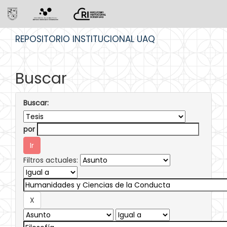
Skip
REPOSITORIO INSTITUCIONAL UAQ
navigation
Buscar
Buscar:
por
Filtros actuales: