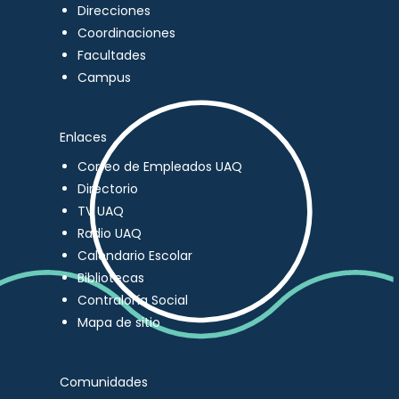
Direcciones
Coordinaciones
Facultades
Campus
Enlaces
Correo de Empleados UAQ
Directorio
TV UAQ
Radio UAQ
Calendario Escolar
Bibliotecas
Contraloría Social
Mapa de sitio
Comunidades