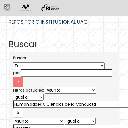
Skip
REPOSITORIO INSTITUCIONAL UAQ
navigation
Buscar
Buscar:
por
Filtros actuales: