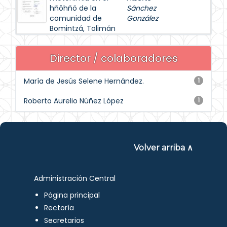
hñöhñö de la
Sánchez
comunidad de
González
Bomintzá, Tolimán
Director / colaboradores
María de Jesús Selene Hernández.
1
Roberto Aurelio Núñez López
1
Volver arriba ∧
Administración Central
Página principal
Rectoría
Secretarios