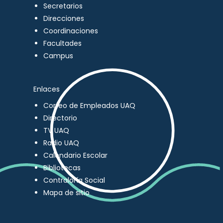
Secretarios
Direcciones
Coordinaciones
Facultades
Campus
Enlaces
Correo de Empleados UAQ
Directorio
TV UAQ
Radio UAQ
Calendario Escolar
Bibliotecas
Contraloría Social
Mapa de sitio