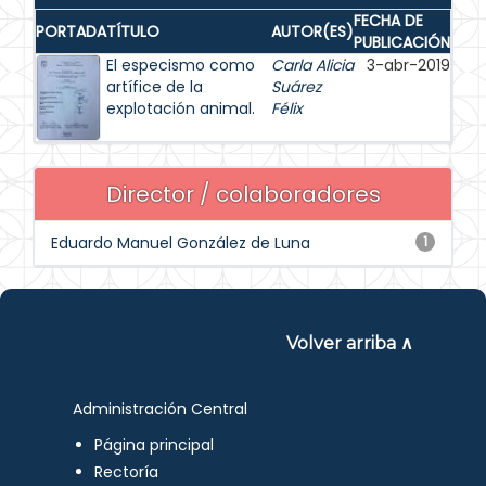
FECHA DE
PORTADA
TÍTULO
AUTOR(ES)
PUBLICACIÓN
El especismo como
Carla Alicia
3-abr-2019
artífice de la
Suárez
explotación animal.
Félix
Director / colaboradores
Eduardo Manuel González de Luna
1
Volver arriba ∧
Administración Central
Página principal
Rectoría