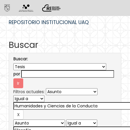
Skip
REPOSITORIO INSTITUCIONAL UAQ
navigation
Buscar
Buscar:
por
Filtros actuales: