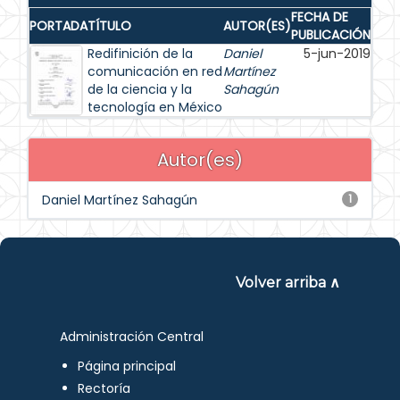
FECHA DE
PORTADA
TÍTULO
AUTOR(ES)
PUBLICACIÓN
Redifinición de la
Daniel
5-jun-2019
comunicación en red
Martínez
de la ciencia y la
Sahagún
tecnología en México
Autor(es)
Daniel Martínez Sahagún
1
Volver arriba ∧
Administración Central
Página principal
Rectoría