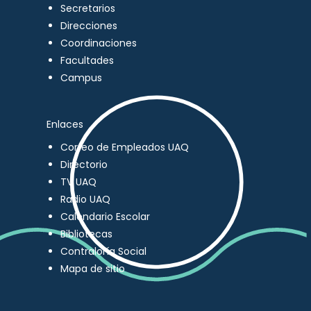
Secretarios
Direcciones
Coordinaciones
Facultades
Campus
Enlaces
Correo de Empleados UAQ
Directorio
TV UAQ
Radio UAQ
Calendario Escolar
Bibliotecas
Contraloría Social
Mapa de sitio