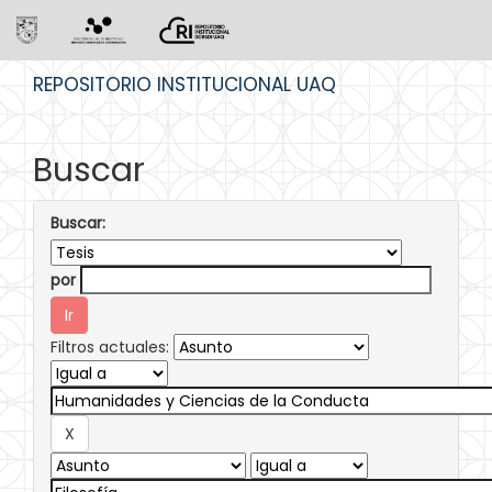
Skip
REPOSITORIO INSTITUCIONAL UAQ
navigation
Buscar
Buscar:
por
Filtros actuales: