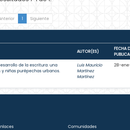
Anterior
1
Siguiente
FECHA 
AUTOR(ES)
PUBLIC
esarrollo de la escritura: una
Luis Mauricio
28-ene
s y niñas purépechas urbanos.
Martínez
Martínez
Enlaces
Comunidades