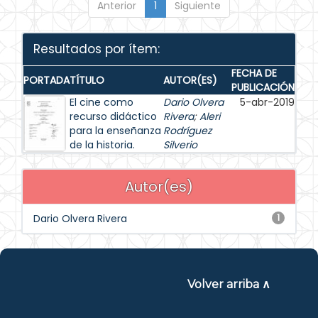
Anterior
1
Siguiente
Resultados por ítem:
FECHA DE
PORTADA
TÍTULO
AUTOR(ES)
PUBLICACIÓN
El cine como
Dario Olvera
5-abr-2019
recurso didáctico
Rivera
;
Aleri
para la enseñanza
Rodríguez
de la historia.
Silverio
Autor(es)
Dario Olvera Rivera
1
Volver arriba ∧