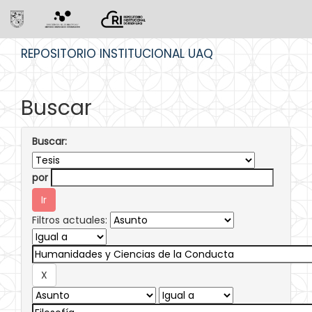
Skip
REPOSITORIO INSTITUCIONAL UAQ
navigation
Buscar
Buscar:
por
Filtros actuales: