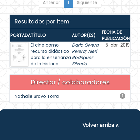
Anterior
1
Siguiente
Resultados por ítem:
FECHA DE
PORTADA
TÍTULO
AUTOR(ES)
PUBLICACIÓN
El cine como
Dario Olvera
5-abr-2019
recurso didáctico
Rivera
;
Aleri
para la enseñanza
Rodríguez
de la historia.
Silverio
Director / colaboradores
Nathalie Bravo Torra
1
Volver arriba ∧