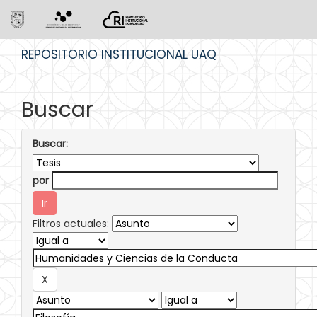
Skip
REPOSITORIO INSTITUCIONAL UAQ
navigation
Buscar
Buscar:
por
Filtros actuales: