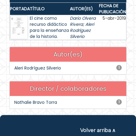
FECHA DE
PORTADA
TÍTULO
AUTOR(ES)
PUBLICACIÓN
El cine como
Dario Olvera
5-abr-2019
recurso didáctico
Rivera
;
Aleri
para la enseñanza
Rodríguez
de la historia.
Silverio
Autor(es)
Aleri Rodríguez Silverio
1
Director / colaboradores
Nathalie Bravo Torra
1
Volver arriba ∧