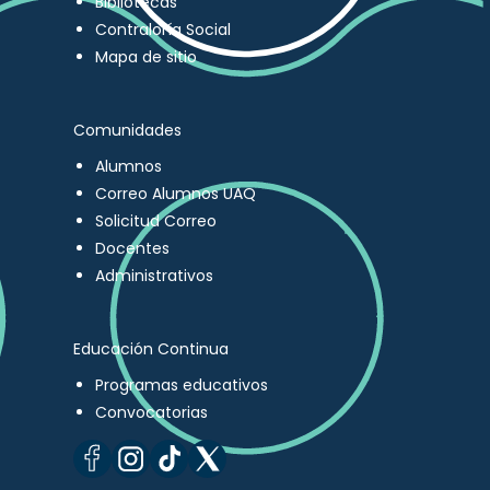
Bibliotecas
Contraloría Social
Mapa de sitio
Comunidades
Alumnos
Correo Alumnos UAQ
Solicitud Correo
Docentes
Administrativos
Educación Continua
Programas educativos
Convocatorias