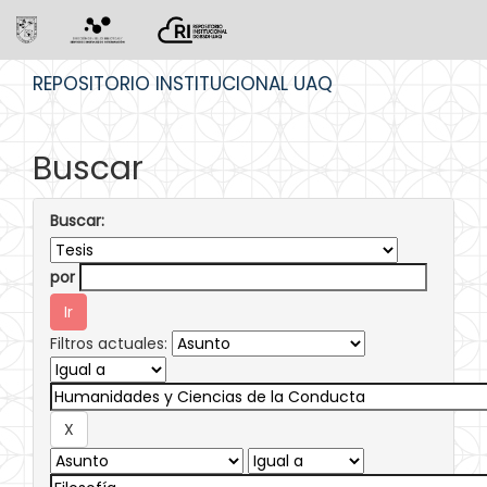
Skip
REPOSITORIO INSTITUCIONAL UAQ
navigation
Buscar
Buscar:
por
Filtros actuales: