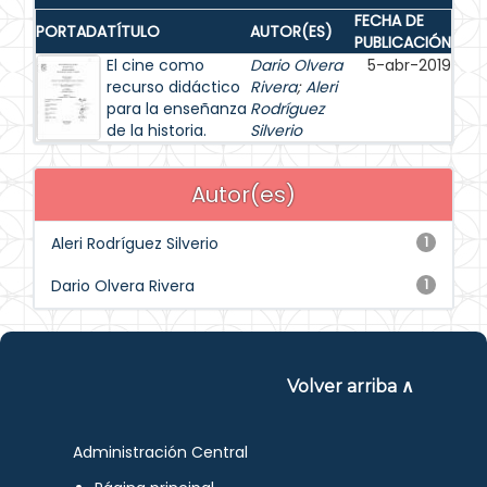
FECHA DE
PORTADA
TÍTULO
AUTOR(ES)
PUBLICACIÓN
El cine como
Dario Olvera
5-abr-2019
recurso didáctico
Rivera
;
Aleri
para la enseñanza
Rodríguez
de la historia.
Silverio
Autor(es)
Aleri Rodríguez Silverio
1
Dario Olvera Rivera
1
Volver arriba ∧
Administración Central