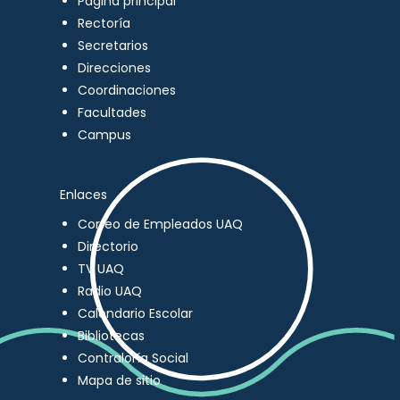
Página principal
Rectoría
Secretarios
Direcciones
Coordinaciones
Facultades
Campus
Enlaces
Correo de Empleados UAQ
Directorio
TV UAQ
Radio UAQ
Calendario Escolar
Bibliotecas
Contraloría Social
Mapa de sitio