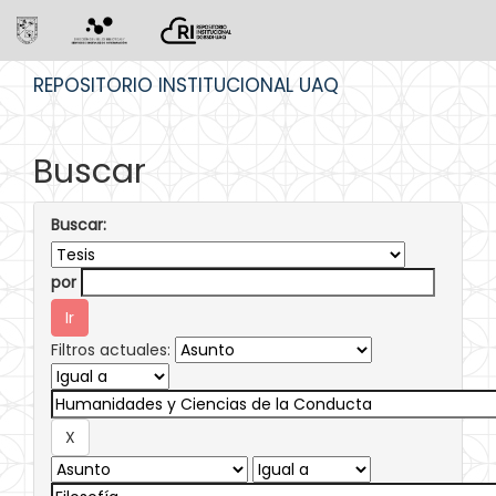
Skip
REPOSITORIO INSTITUCIONAL UAQ
navigation
Buscar
Buscar:
por
Filtros actuales: